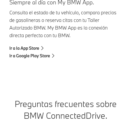
A
Siempre al día con My BMW App.
A
Consulta el estado de tu vehículo, compara precios
de
de gasolineras o reserva citas con tu Taller
tr
Autorizado BMW. My BMW App es la conexión
directa perfecta con tu BMW.
Ir
Ir
Ir a la App Store
Ir a Google Play Store
Preguntas frecuentes sobre
BMW ConnectedDrive.