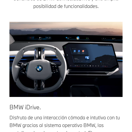
segura y
posibilidad de funcionalidades.
cómoda
nunca ha
sido tan
fácil.
BMW iDrive.
B
Disfruta de una interacción cómoda e intutiva con tu
De
BMW gracias al sistema operativo BMW, las
en