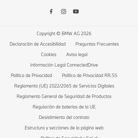
Driver’s Guide App
Accesorios Originales BMW
BMW Serie 5
Vehículos eléctricos BMW
Remote Software Upgrade
Productos financieros BMW
BMW Serie 4
Carga pública
Lista de deseos
BMW Serie 3
Carga en casa
Copyright © BMW AG 2026
Tienda
BMW Serie 2
Costes de un vehículos eléctrico
Declaración de Accesibilidad
Preguntas Frecuentes
Ofertas BMW
BMW Serie 1
Híbridos enchufables BMW
Cookies
Aviso legal
Comparar
BMW Serie M
Información Legal ConnectedDrive
Política de Privacidad
Política de Privacidad RR.SS
Tienda BMW Lifestyle
BMW Berlinas
Reglamento (UE) 2022/2065 de Servicios Digitales
Valoración de BMW
BMW Concept cars
Reglamento General de Seguridad de Productos
Pide una prueba
BMW Vehículos blindados
Regulación de baterías de la UE
Modelos Exclusivos
Desistimiento del contrato
Estructura y secciones de la página web