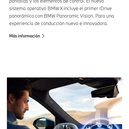
pantallas y los elementos de control. El nuevo
BM
sistema operativo BMW X incluye el primer iDrive
la
panorámico con BMW Panoramic Vision. Para una
di
experiencia de conducción nueva e innovadora.
Má
Más información