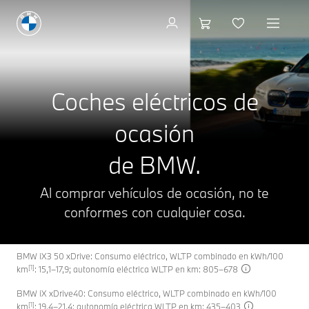
Coches eléctricos de ocas
Coches eléctricos de
ocasión
de BMW.
Al comprar vehículos de ocasión, no te
conformes con cualquier cosa.
BMW iX3 50 xDrive: Consumo eléctrico, WLTP combinado en kWh/100
[1]
km
: 15,1–17,9; autonomía eléctrica WLTP en km: 805–678
BMW iX xDrive40: Consumo eléctrico, WLTP combinado en kWh/100
[1]
km
: 19,4–21,4; autonomía eléctrica WLTP en km: 435–403