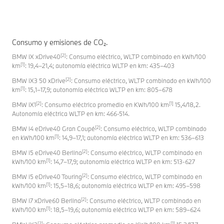
Consumo y emisiones de CO₂.
[2]
BMW iX xDrive40
: Consumo eléctrico, WLTP combinado en kWh/100
[1]
km
: 19,4–21,4; autonomía eléctrica WLTP en km: 435–403
[2]
BMW iX3 50 xDrive
: Consumo eléctrico, WLTP combinado en kWh/100
[1]
km
: 15,1–17,9; autonomía eléctrica WLTP en km: 805–678
[2]
[1]
BMW iX1
: Consumo eléctrico promedio en KWh/100 km
15,4/18,2.
Autonomía eléctrica WLTP en km: 466-514.
[2]
BMW i4 eDrive40 Gran Coupé
: Consumo eléctrico, WLTP combinado
[1]
en kWh/100 km
: 14,9–17,1; autonomía eléctrica WLTP en km: 536–613
[2]
BMW i5 eDrive40 Berlina
: Consumo eléctrico, WLTP combinado en
[1]
kWh/100 km
: 14,7–17,9; autonomía eléctrica WLTP en km: 513-627
[2]
BMW i5 eDrive40 Touring
: Consumo eléctrico, WLTP combinado en
[1]
kWh/100 km
: 15,5–18,6; autonomía eléctrica WLTP en km: 495–598
[2]
BMW i7 xDrive60 Berlina
: Consumo eléctrico, WLTP combinado en
[1]
kWh/100 km
: 18,5–19,6; autonomía eléctrica WLTP en km: 589–624
[2]
[1]