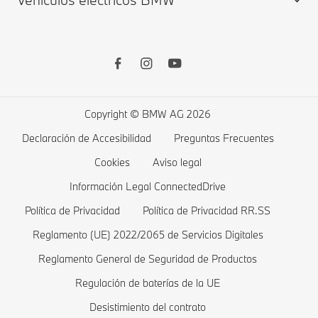
Garantías
Tienda online
BMW Serie 7
Driver’s Guide App
Accesorios Originales BMW
BMW Serie 5
Vehículos eléctricos BMW
Remote Software Upgrade
Productos financieros BMW
BMW Serie 4
Carga pública
Lista de deseos
BMW Serie 3
Carga en casa
Copyright © BMW AG 2026
Tienda
BMW Serie 2
Costes de un vehículos eléctrico
Declaración de Accesibilidad
Preguntas Frecuentes
Ofertas BMW
BMW Serie 1
Híbridos enchufables BMW
Cookies
Aviso legal
Comparar
BMW Serie M
Información Legal ConnectedDrive
Política de Privacidad
Política de Privacidad RR.SS
Tienda BMW Lifestyle
BMW Berlinas
Reglamento (UE) 2022/2065 de Servicios Digitales
Valoración de BMW
BMW Concept cars
Reglamento General de Seguridad de Productos
Pide una prueba
BMW Vehículos blindados
Regulación de baterías de la UE
Modelos Exclusivos
Desistimiento del contrato