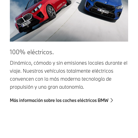
100% eléctricos.
C
Dinámico, cómodo y sin emisiones locales durante el
Ca
viaje. Nuestros vehículos totalmente eléctricos
no
convencen con la más moderna tecnología de
co
propulsión y una gran autonomía.
có
di
Más información sobre los coches eléctricos BMW
Má