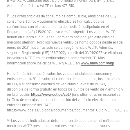
BMW iX2
: Consumo eléctrico promedio en KWh/100 km
15,3/17,7.
Autonomía eléctrica WLTP en km: 475-510.
[1]
Las cifras oficiales de consumo de combustible, emisiones de CO₂,
consumo eléctrico y autonomía eléctrica se han calculado de
conformidad con el procedimiento de medición estipulado en el
Reglamento (UE) 715/2007 en su versión vigente. Los valores WLTP
tienen en cuenta cualquier equipamiento opcional (en este caso del
mercado alemán). Para los nuevos vehículos homologados desde el 1 de
enero de 2021, las cifras solo se dan según el ciclo WLTP. Además,
según el Reglamento (UE) 195/2022, a partir del 01/01/2023 se eliminan
los valores NEDC en los certificados de conformidad CE. Más
información sobre los ciclos WLTP y NEDC en
www.bmw.com/wltp
Hallará más información sobre los valores oficiales de consumo y
emisiones en la 'Guía sobre el consumo de combustible, las emisiones
de CO₂ y el consumo eléctrico de vehículos nuevos' de la DAT,
disponible de forma gratuita en todos los puntos de venta de Alemania y
en la dirección
https://www.dat.de/co2/
(una alternativa en español es
la 'Guía de ventajas para la introducción del vehículo eléctrico en los
entornos urbanos' del IDAE:
https://www.idae.es/uploads/documentos/documentos_Guia_VE_FINAL_25_1
[2]
Los valores indicados se determinaron de acuerdo con el método de
medición WLTP prescrito. Los valores reales dependen de varios