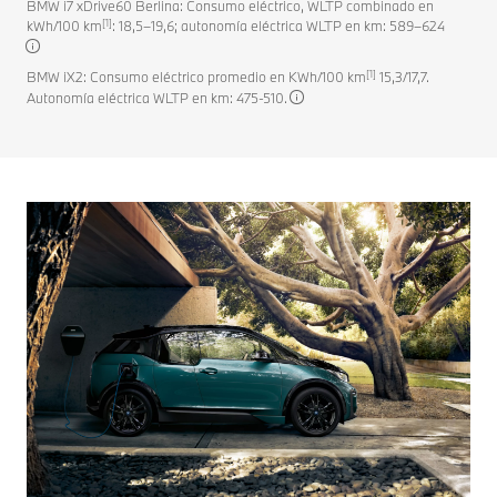
BMW i7 xDrive60 Berlina: Consumo eléctrico, WLTP combinado en
[1]
kWh/100 km
: 18,5–19,6; autonomía eléctrica WLTP en km: 589–624
[1]
BMW iX2: Consumo eléctrico promedio en KWh/100 km
15,3/17,7.
Autonomía eléctrica WLTP en km: 475-510.