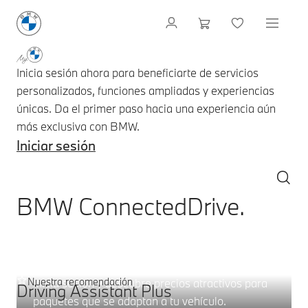
Inicia sesión ahora para beneficiarte de servicios
personalizados, funciones ampliadas y experiencias
únicas. Da el primer paso hacia una experiencia aún
más exclusiva con BMW.
Iniciar sesión
BMW ConnectedDrive.
Oferta de servicios; selecciona:
Paquetes digitales.
Nuestra recomendación
Inicia sesión y descubre precios atractivos para
Driving Assistant Plus
paquetes que se adaptan a tu vehículo.