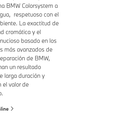
ema BMW Colorsystem a
gua, respetuoso con el
iente. La exactitud de
ad cromática y el
inucioso basado en los
es más avanzados de
 reparación de BMW,
nan un resultado
de larga duración y
 el valor de
o.
nline