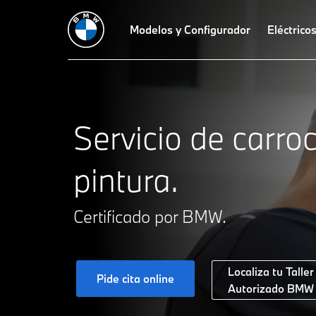
Servicios destacados
Carrocería y pintura
Modelos y Configurador
Reparaciones es
Eléctrico
Servicio de carroc
pintura.
Certificado por BMW.
Localiza tu Taller
Pide cita online
Autorizado BMW