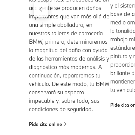
y el sist
accidente se producen daños
base de a
importantes que van más allá de
medio amb
una simple abolladura, en
la tonalid
nuestros talleres de carrocería
trabajo m
BMW, primero, determinaremos
estándar
la magnitud del daño con ayuda
pintura y
de las herramientas de análisis y
proporcio
diagnóstico más modernas. A
brillante 
continuación, repararemos tu
mantienen
vehículo. De este modo, tu BMW
tu vehícul
conservará su aspecto
impecable y, sobre todo, sus
Pide cita o
condiciones de seguridad.
Pide cita online