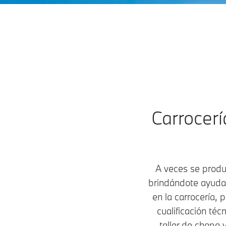
Reparación de carrocería.
Reparación de
carrocería.
Restauramos golpes,
abolladuras y daños que
afectan la estructura de tu
vehículo.​
Carrocer
Localiza tu Taller Autorizado
BMW
A veces se produ
brindándote ayuda 
en la carrocería, 
cualificación té
taller de chapa 