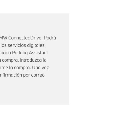
 BMW ConnectedDrive. Podrá
os servicios digitales
ñada Parking Assistant
a compra. Introduzca la
irme la compra. Una vez
onfirmación por correo
OUS_BUTTON