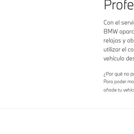
Profe
Con el servi
BMW aparca
relajas y o
utilizar el 
vehículo de
¿Por qué no p
Para poder mos
añade tu vehícu