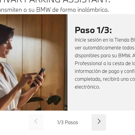
transmiten a su BMW de forma inalámbrica.
Paso 1/3:
Inicie sesión en la Tienda
ver automáticamente todos l
disponibles para su BMW. A
Professional a la cesta de l
información de pago y conf
completada, recibirá una c
electrónico.
SID_CD_FP_COMMON_PREVI
Continuar
1
/
3
Pasos