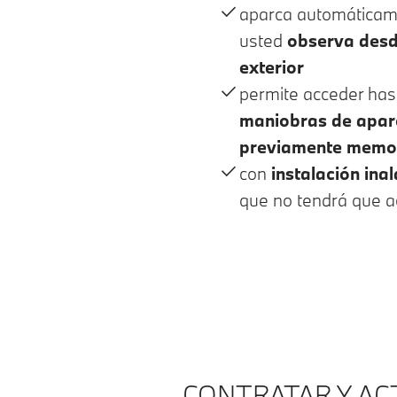
aparca automáticam
usted
observa desde
exterior
permite acceder has
maniobras de apar
previamente memo
con
instalación ina
que no tendrá que acu
CONTRATAR Y ACT