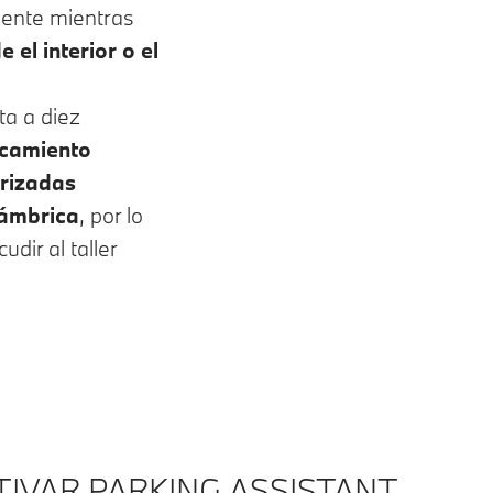
ente mientras
 el interior o el
ta a diez
camiento
rizadas
lámbrica
, por lo
dir al taller
IVAR PARKING ASSISTANT.