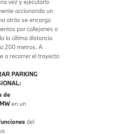
na vez y ejecutarlo
mente accionando un
ha atrás se encarga
entos por callejones o
 la última distancia
ta 200 metros. A
 a recorrer el trayecto
RAR PARKING
IONAL:
s de
BMW
en un
funciones
del
us