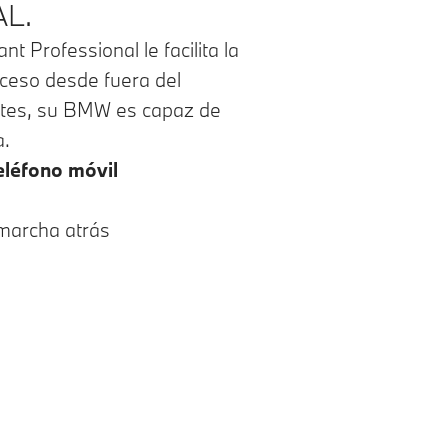
L.
 Professional le facilita la
oceso desde fuera del
entes, su BMW es capaz de
a.
eléfono móvil
marcha atrás