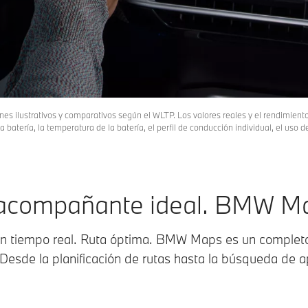
nes ilustrativos y comparativos según el WLTP. Los valores reales y el rendimien
 batería, la temperatura de la batería, el perfil de conducción individual, el uso
acompañante ideal. BMW M
en tiempo real. Ruta óptima. BMW Maps es un completo
Desde la planificación de rutas hasta la búsqueda de 