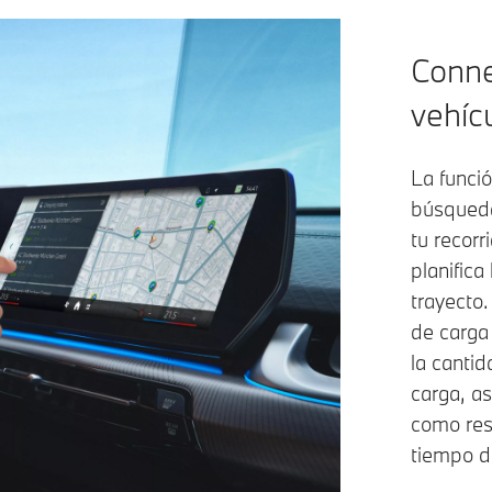
Conne
vehíc
La funció
búsqueda
tu recorr
planifica
trayecto.
de carga
la cantid
carga, a
como res
tiempo de