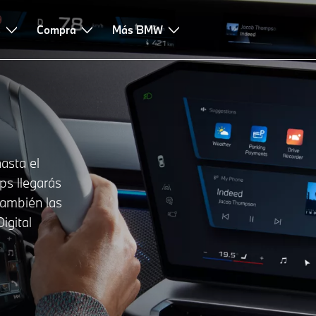
s
Compra
Más BMW
asta el
ps llegarás
ambién las
igital