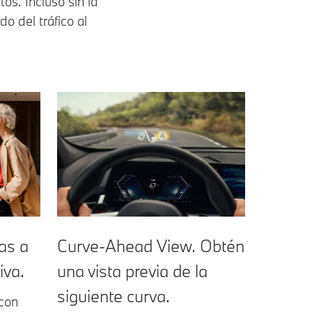
os. Incluso sin la
o del tráfico al
as a
Curve-Ahead View. Obtén
iva.
una vista previa de la
siguiente curva.
 con