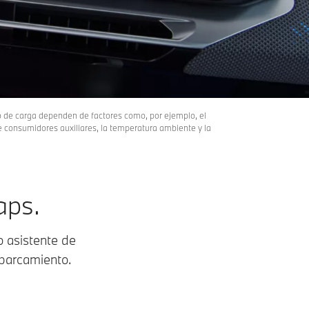
to de carga dependen de factores como, por ejemplo, el
 de consumidores auxiliares, la temperatura ambiente y la
aps.
 asistente de
aparcamiento.