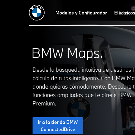
Modelos y Configurador
Eléctrico
BMW Maps.
Desde la búsqueda intuitiva de destinos h
cálculo de rutas inteligente. Con BMW Ma
donde quieras cómodamente. Descubre t
funciones ampliadas que te ofrece BMW D
Premium.
Ir a la tienda BMW
ConnectedDrive