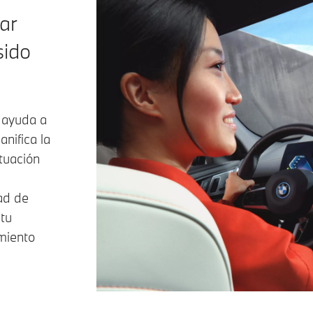
ar
sido
 ayuda a
nifica la
ituación
ad de
 tu
amiento