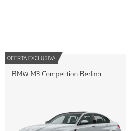
BMW M3 Competition M xDrive Berlina: Consumo de combustible,
promedio WLTP en l/100 km: 10,2–10,3; emisiones de CO
, promedio
2
WLTP en g/km: 231–235
OFERTA EXCLUSIVA
BMW M3 Competition Berlina