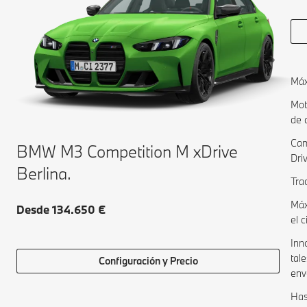
Máx
Mot
de 
Cam
BMW M3 Competition M xDrive
Dri
Berlina.
Tra
Máx
Desde 134.650 €
el c
Inn
tal
Configuración y Precio
env
Has