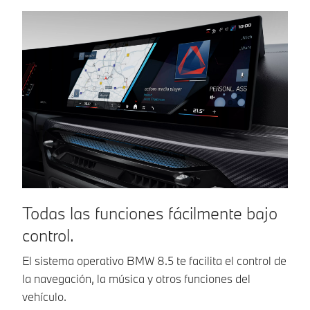
vehículo al display
especialmente útil
de control. Para
en situaciones de
que puedas ver
tráfico denso. Si
directamente el
es necesario, tu
espacio que
BMW frena hasta
queda para
detenerse y
maniobrar.
vuelve a ponerse
en marcha de
forma autónoma.
Todas las funciones fácilmente bajo
N
control.
p
El sistema operativo BMW 8.5 te facilita el control de
Co
la navegación, la música y otros funciones del
ma
vehículo.
El