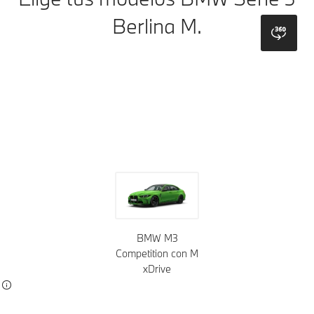
Berlina M.
bmw
Colores exteriores
Llantas
Capota
Tapicería
Molduras int
BMW M3
Competition con M
xDrive