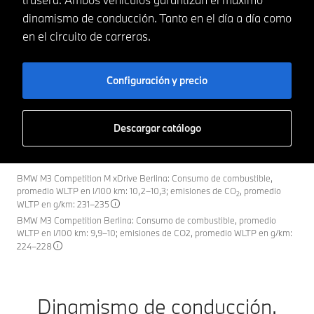
dinamismo de conducción. Tanto en el día a día como
en el circuito de carreras.
Configuración y precio
Descargar catálogo
BMW M3 Competition M xDrive Berlina: Consumo de combustible,
promedio WLTP en l/100 km: 10,2–10,3; emisiones de CO
, promedio
2
WLTP en g/km: 231–235
BMW M3 Competition Berlina: Consumo de combustible, promedio
WLTP en l/100 km: 9,9–10; emisiones de CO2, promedio WLTP en g/km:
224–228
Dinamismo de conducción.