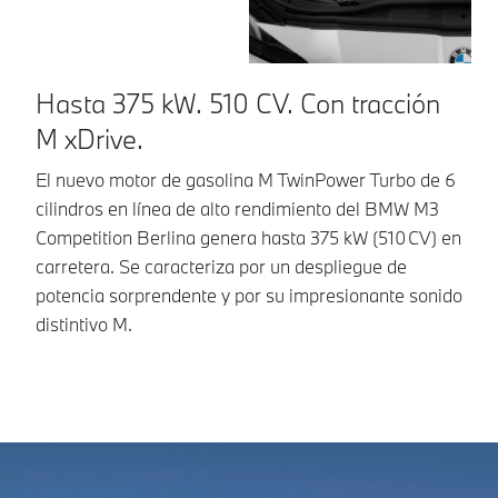
Hasta 375 kW. 510 CV. Con tracción
D
M xDrive.
El
ci
El nuevo motor de gasolina M TwinPower Turbo de 6
Co
cilindros en línea de alto rendimiento del BMW M3
ha
Competition Berlina genera hasta 375 kW (510 CV) en
po
carretera. Se caracteriza por un despliegue de
di
potencia sorprendente y por su impresionante sonido
distintivo M.