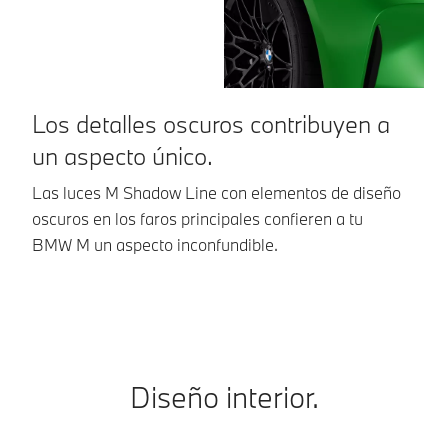
Los detalles oscuros contribuyen a
F
un aspecto único.
e
Las luces M Shadow Line con elementos de diseño
El
oscuros en los faros principales confieren a tu
M 
BMW M un aspecto inconfundible.
fr
sp
Diseño interior.