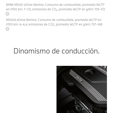
BMW M340i xDrive Berlina: Consumo de combustible, promedio WLTP
en l/100 km: 7–7,5; emisiones de CO
, promedio WLTP en g/km: 159–172
2
M340d xDrive Berlina: Consumo de combustible, promedio WLTP en
l/100 km: 6–6,4; emisiones de CO2, promedio WLTP en g/km: 157–168
Dinamismo de conducción.