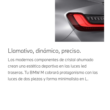
Llamativo, dinámico, preciso.
F
B
Los modernos componentes de cristal ahumado
crean una estética deportiva en las luces led
El
traseras. Tu BMW M cobrará protagonismo con las
ae
luces de dos piezas y forma minimalista en L.
tr
ex