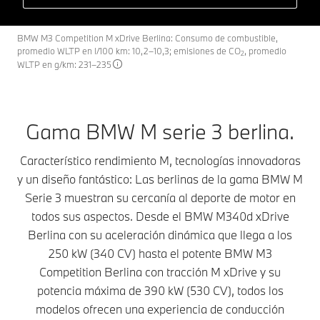
BMW M3 Competition M xDrive Berlina: Consumo de combustible,
promedio WLTP en l/100 km: 10,2–10,3; emisiones de CO
, promedio
2
WLTP en g/km: 231–235
Gama BMW M serie 3 berlina.
Característico rendimiento M, tecnologías innovadoras
y un diseño fantástico: Las berlinas de la gama BMW M
Serie 3 muestran su cercanía al deporte de motor en
todos sus aspectos. Desde el BMW M340d xDrive
Berlina con su aceleración dinámica que llega a los
250 kW (340 CV) hasta el potente BMW M3
Competition Berlina con tracción M xDrive y su
potencia máxima de 390 kW (530 CV), todos los
modelos ofrecen una experiencia de conducción