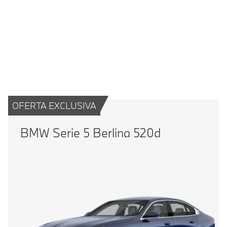
BMW 520i sDrive: Consumo de combustible, promedio WLTP en l/100
km:5,8–6,3; Emisiones de CO₂, promedio WLTP en g/km: 130–142
OFERTA EXCLUSIVA
BMW Serie 5 Berlina 520d