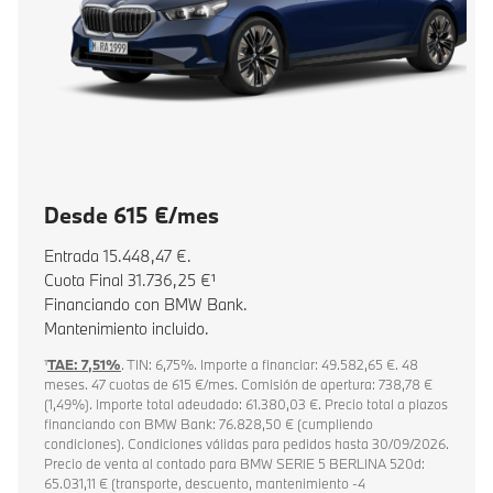
Desde 615 €/mes
Entrada 15.448,47 €.
Cuota Final 31.736,25 €¹
Financiando con BMW Bank.
Mantenimiento incluido.
¹
TAE: 7,51%
. TIN: 6,75%. Importe a financiar: 49.582,65 €. 48
meses. 47 cuotas de 615 €/mes. Comisión de apertura: 738,78 €
(1,49%). Importe total adeudado: 61.380,03 €. Precio total a plazos
financiando con BMW Bank: 76.828,50 € (cumpliendo
condiciones). Condiciones válidas para pedidos hasta 30/09/2026.
Precio de venta al contado para BMW SERIE 5 BERLINA 520d:
65.031,11 € (transporte, descuento, mantenimiento -4