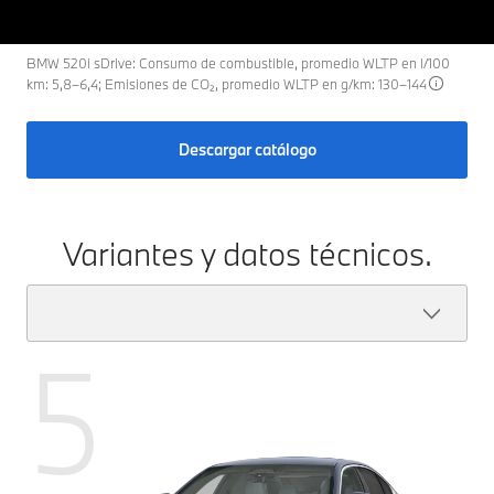
BMW 520i sDrive: Consumo de combustible, promedio WLTP en l/100
km: 5,8–6,4; Emisiones de CO₂, promedio WLTP en g/km: 130–144
Descargar catálogo
Variantes y datos técnicos.
5