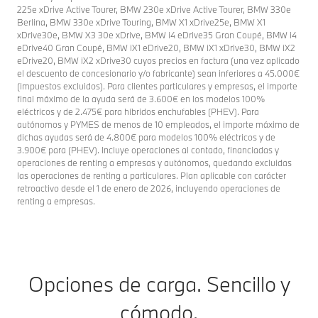
225e xDrive Active Tourer, BMW 230e xDrive Active Tourer, BMW 330e
Berlina, BMW 330e xDrive Touring, BMW X1 xDrive25e, BMW X1
xDrive30e, BMW X3 30e xDrive, BMW i4 eDrive35 Gran Coupé, BMW i4
eDrive40 Gran Coupé, BMW iX1 eDrive20, BMW iX1 xDrive30, BMW iX2
eDrive20, BMW iX2 xDrive30 cuyos precios en factura (una vez aplicado
el descuento de concesionario y/o fabricante) sean inferiores a 45.000€
(impuestos excluidos). Para clientes particulares y empresas, el importe
final máximo de la ayuda será de 3.600€ en los modelos 100%
eléctricos y de 2.475€ para híbridos enchufables (PHEV). Para
autónomos y PYMES de menos de 10 empleados, el importe máximo de
dichas ayudas será de 4.800€ para modelos 100% eléctricos y de
3.900€ para (PHEV). Incluye operaciones al contado, financiadas y
operaciones de renting a empresas y autónomos, quedando excluidas
las operaciones de renting a particulares. Plan aplicable con carácter
retroactivo desde el 1 de enero de 2026, incluyendo operaciones de
renting a empresas.
Opciones de carga. Sencillo y
cómodo.