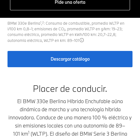
Pide una oferta
1
2
BMW 330e Berlina
,
: Consumo de combustible, promedio WLTP en
l/100 km 0,8–1; emisiones de CO
, promedio WLTP en g/km: 19–23;
2
consumo eléctrico, promedio WLTP en kWh/100 km: 20,7–22,8;
autonomía eléctrica, WLTP en km: 89–101
Descargar catálogo
Placer de conducir.
El BMW 330e Berlina Híbrido Enchufable aúna
dinámica de marcha y una tecnología híbrida
innovadora. Conduce de una manera 100 % eléctrica y
sin emisiones locales con una autonomía de 89–
1
101 km
(WLTP). El diseño del BMW Serie 3 Berlina