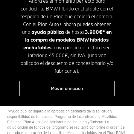
Ahora es el momento perfecto para
conducir tu BMW híbrido enchufable con el
respaldo de un Plan que acelera el cambio.
Con el Plan Auto+ ahora puedes obtener
una
ayuda pública
de hasta
3.900€* en
la compra de modelos BMW híbridos
enchufables
, cuyo precio en factura sea
inferior a 45.000€, sin IVA. (una vez
aplicado el descuento de concesionario y/o
fabricante).
Más información
*Ayuda pública sujeta a la aprobación definitiva de la solicitud y
disponibilidad de fondos del Programa de Incentivos a la Movilidad
Eléctrica (Plan Auto+) del Ministerio de Industria y Turismo. La
adjudicación de fondos del programa se realizará conforme al orden de
entrada y aceptación de la solicitud. Modelos incluidos en el Plan: BMW