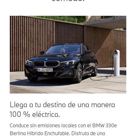
Llega a tu destino de una manera
C
100 % eléctrica.
Co
BM
Conduce sin emisiones locales con el BMW 330e
có
Berlina Híbrido Enchufable. Disfruta de una