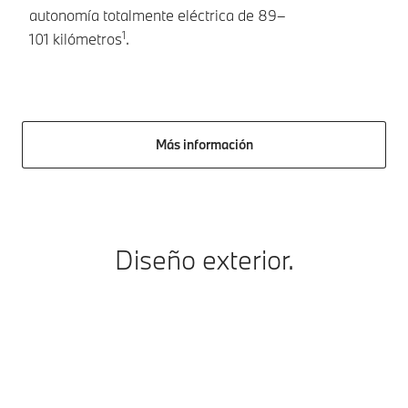
co
autonomía totalmente eléctrica de 89–
1
101 kilómetros
.
Más información
Diseño exterior.