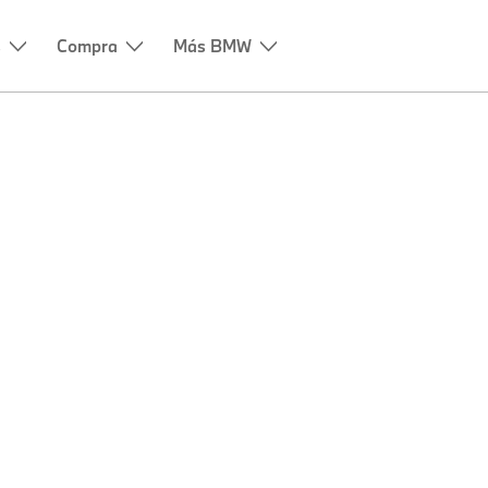
s
Compra
Más BMW