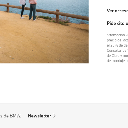
Ver acces
Pide cita 
¹Promoción v
precio del ac
el 25% de de
Consulta los
de Obra y mo
de montaje no
ias de BMW.
Newsletter