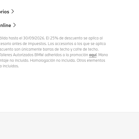
orios
online
álida hasta el 30/09/2026. El 25% de descuento se aplica al
cesorio antes de impuestos. Los accesorios a los que se aplica
scuento son únicamente barras de techo y cofre de techo.
 Talleres Autorizados BMW adheridos a la promoción
aquí
. Mano
ntaje no incluido. Homologación no incluida. Otros elementos
 incluidos.