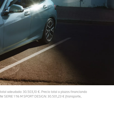
total adeudado: 30.503,10 €. Precio total a plazos financiando
MW SERIE 1 116 M SPORT DESIGN: 30.501,23 € (transporte,