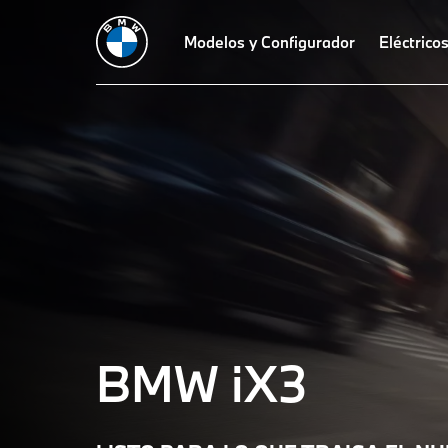
Te
Modelos y Configurador
Eléctrico
damos
la
bienvenida
a
BMW:
BMW iX3
el