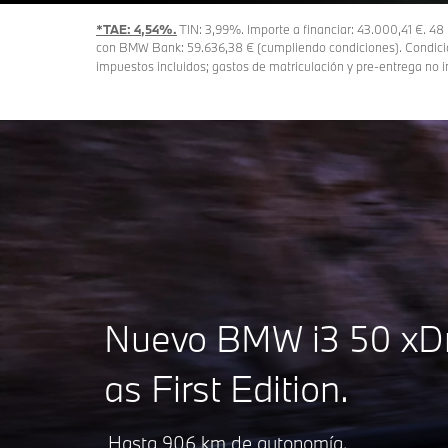
*TAE: 4,54%.
TIN: 3,99%. Importe a financiar: 43.000,41 €. 48
con BMW Bank: 59.636,38 € (cumpliendo condiciones). Condicio
impuestos incluidos; gastos de matriculación y pre-entrega no i
Nuevo BMW i3 50 xDr
as First Edition.
Hasta 906 km de autonomía.