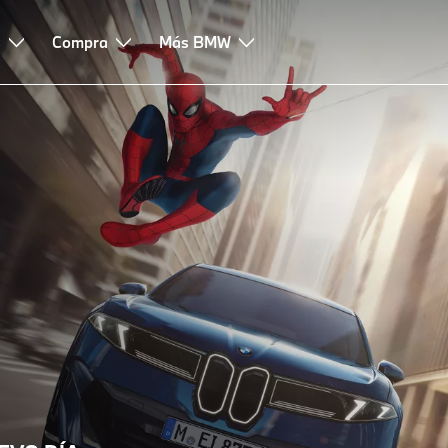
s
Compra
Más BMW