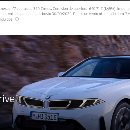
 meses. 47 cuotas de 350 €/mes. Comisión de apertura: 640,71 € (1,49%). Importe 
nes válidas para pedidos hasta 30/09/2026. Precio de venta al contado para BMW
ncluidos).
ive