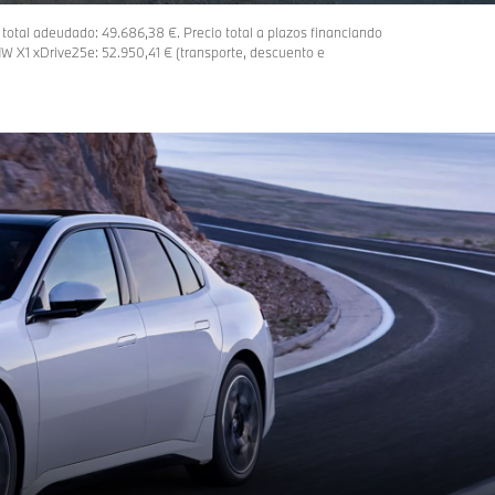
total adeudado: 49.686,38 €. Precio total a plazos financiando
 X1 xDrive25e: 52.950,41 € (transporte, descuento e