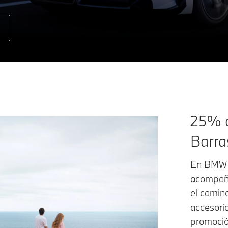
25% d
Barra
En BMW t
acompaña
el camin
accesorio
promoció