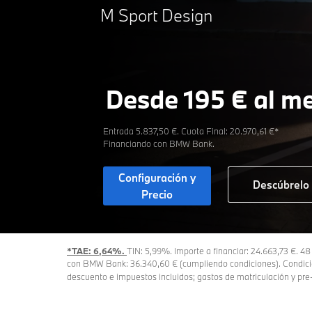
M Sport Design
Desde 195 € al m
Entrada 5.837,50 €. Cuota Final: 20.970,61 €* ​
Financiando con BMW Bank.​
Configuración y
Descúbrelo
Precio
*TAE: 6,64%.
TIN: 5,99%. Importe a financiar: 24.663,73 €. 4
con BMW Bank: 36.340,60 € (cumpliendo condiciones). Condicio
descuento e impuestos incluidos; gastos de matriculación y pre