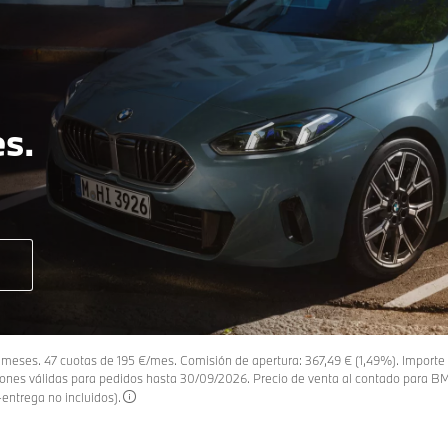
es.
8 meses. 47 cuotas de 195 €/mes. Comisión de apertura: 367,49 € (1,49%). Importe 
nes válidas para pedidos hasta 30/09/2026. Precio de venta al contado para B
-entrega no incluidos).