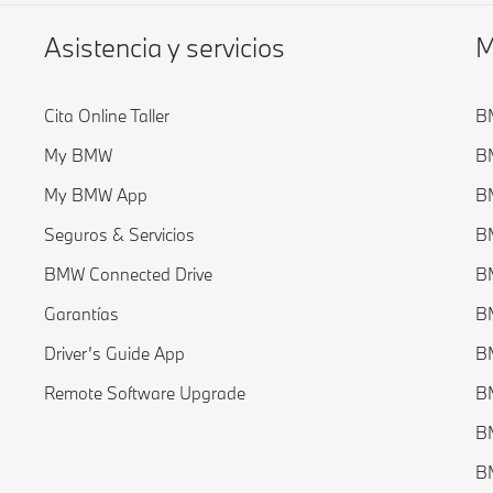
Asistencia y servicios
M
Cita Online Taller
BM
My BMW
BM
My BMW App
BM
Seguros & Servicios
BM
BMW Connected Drive
BM
Garantías
BM
Driver’s Guide App
BM
Remote Software Upgrade
B
B
B