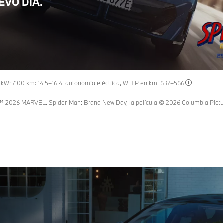
EVO DÍA.
kWh/100 km: 14,5–16,4; autonomía eléctrica, WLTP en km: 637–566
 2026 MARVEL. Spider-Man: Brand New Day, la película © 2026 Columbia Pictures 