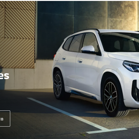
es
ta