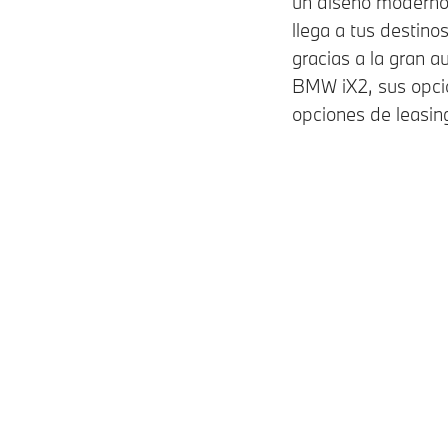
un diseño moderno y
llega a tus destino
gracias a la gran 
BMW iX2, sus opci
opciones de leasing
Modelos
Totalmente eléctricos
Gasolina • Diésel