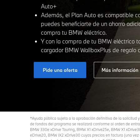
Auto+
Además, el Plan Auto es compatible co
puedes beneficiarte de un ahorro adic
compra tu BMW eléctrico.
Y con la compra de tu BMW eléctrico t
cargador BMW WallboxPlus de regalo co
Pide una oferta
Más información
*Ayuda pública sujeta a la aprobación definitiva de la solicitud 
de fondos del programa se realizará conforme al orden de entra
BMW 330e xDrive Touring, BMW X1 xDrive25e, BMW X1 xDrive3
eDrive20, BMW iX2 xDrive30 cuyos precios en factura (una vez a