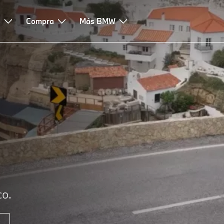
s
nciación y renting
Compra
Asesoramiento y servicios
Más BMW
co.