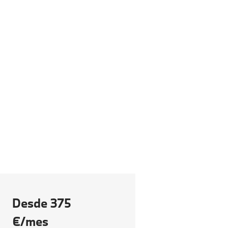
Añadir a la comparación
Datos técnicos
 WLTP en km: 475-510.
Desde 375
€/mes