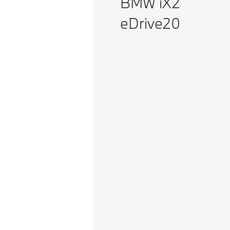
BMW iX2
eDrive20