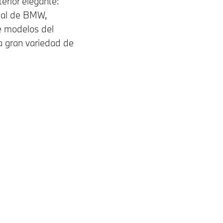
erior elegante:
tual de BMW,
e modelos del
 gran variedad de