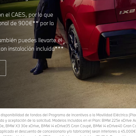
n el CAES, por lo que
ional de 900€** por la
ambién puedes llevarte el
n instalación incluida***
y disponibilidad de fondos del Programa de Incentivos a la Movilidad Eléctrica (Pla
da y aceptación de la solicitud. Modelos incluidos en el Plan: BMW 225e xDrive 
0e, BMW X3 30e xDrive, BMW i4 eDrive35 Gran Coupé, BMW i4 eDrive40 Gran C
plicado el descuento de concesionario y/o fabricante) sean inferiores a 45.000€ (