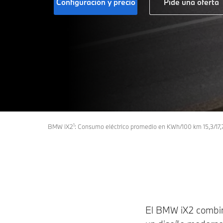
Configuración y precio
Pide una oferta
1
BMW iX2
: Consumo eléctrico promedio en KWh/100 km 15,3/17,
El BMW iX2 combina