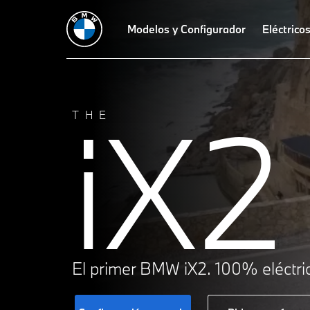
Datos técnicos
Oferta
Modelos y Configurador
Video
Diseño
Tecnologías
Eléctrico
Fina
iX2
THE
El primer BMW iX2. 100% eléctri