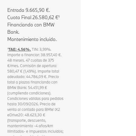
Entrada 9.665,90 €.
Cuota Final 26.580,62 €¹
Financiando con BMW
Bank.
Mantenimiento incluido.
¹
TAE: 4,56%.
TIN: 3,99%.
Importe a financiar: 38.957,40 €.
48 meses. 47 cuotas de 375
€/mes. Comisión de apertura:
580,47 € (1,49%). Importe total
adeudado: 44.786,09 €. Precio
total a plazos financiando con
BMW Bank: 54.451,99 €
(cumpliendo condiciones).
Condiciones válidas para pedidos
hasta 30/09/2026. Precio de
venta al contado para BMW iX2
eDrive20: 48.623,30 €
(transporte, descuento,
mantenimiento -4 años/km
ilimitados- e impuestos incluidos;