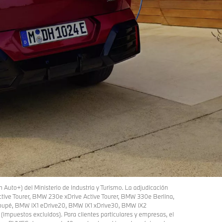
n Auto+) del Ministerio de Industria y Turismo. La adjudicación
Active Tourer, BMW 230e xDrive Active Tourer, BMW 330e Berlina,
oupé, BMW iX1 eDrive20, BMW iX1 xDrive30, BMW iX2
impuestos excluidos). Para clientes particulares y empresas, el