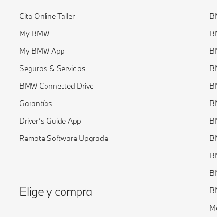
Cita Online Taller
BM
My BMW
BM
My BMW App
BM
Seguros & Servicios
BM
BMW Connected Drive
BM
Garantías
BM
Driver’s Guide App
BM
Remote Software Upgrade
B
B
B
Elige y compra
BM
Mo