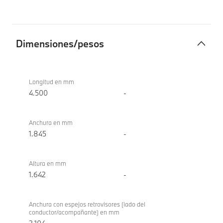
Dimensiones/pesos
Dimensiones/pesos
BMW X1
sDrive18i
Longitud en mm
4.500
-
Anchura en mm
1.845
-
Altura en mm
1.642
-
Anchura con espejos retrovisores (lado del
conductor/acompañante) en mm