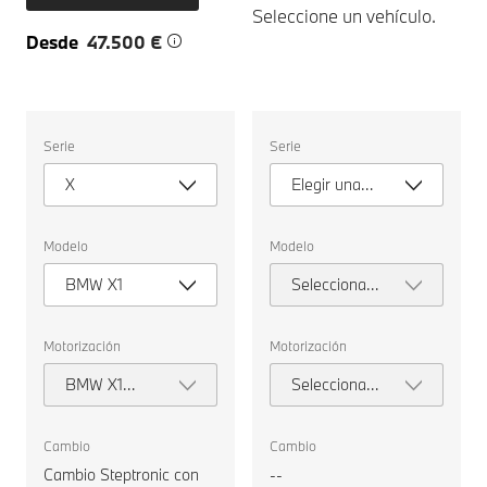
Seleccione un vehículo.
Desde
47.500 €
Seleccione
Seleccione
Serie
Serie
un
un
vehículo.
vehículo.
X
Elegir una
serie
Modelo
Modelo
BMW X1
Seleccionar
modelo
Motorización
Motorización
BMW X1
Seleccionar
sDrive18i
motorización
Cambio
Cambio
Cambio Steptronic con
--