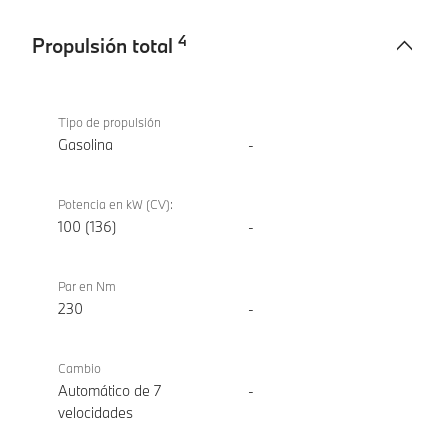
4
Propulsión total
Propulsión
BMW X1
total
sDrive18i
Tipo de propulsión
Gasolina
-
Potencia en kW (CV):
100 (136)
-
Par en Nm
230
-
Cambio
Automático de 7
-
velocidades