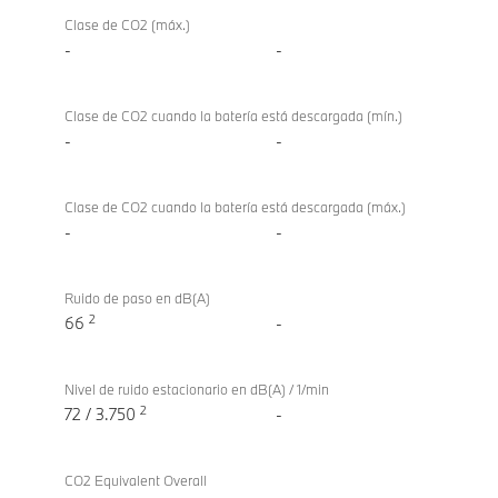
Clase de CO2 (máx.)
-
-
Clase de CO2 cuando la batería está descargada (mín.)
-
-
Clase de CO2 cuando la batería está descargada (máx.)
-
-
Ruido de paso en dB(A)
2
66
-
Nivel de ruido estacionario en dB(A) / 1/min
2
72 / 3.750
-
CO2 Equivalent Overall