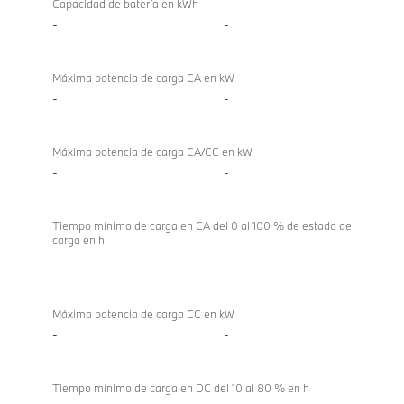
de
sDrive18i
Capacidad de batería en kWh
alto
-
-
voltaje/48
voltios,
Máxima potencia de carga CA en kW
carga
-
-
Máxima potencia de carga CA/CC en kW
-
-
Tiempo mínimo de carga en CA del 0 al 100 % de estado de
carga en h
-
-
Máxima potencia de carga CC en kW
-
-
Tiempo mínimo de carga en DC del 10 al 80 % en h