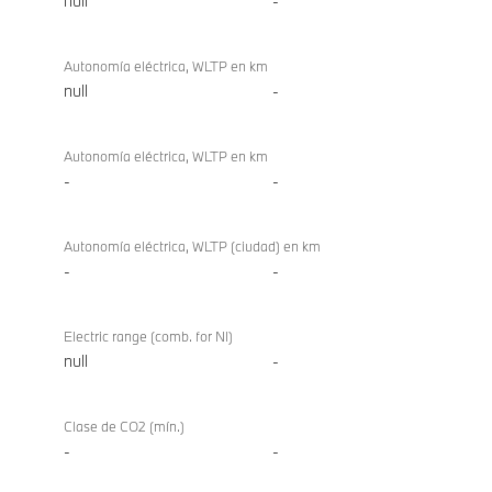
null
-
Autonomía eléctrica, WLTP en km
null
-
Autonomía eléctrica, WLTP en km
-
-
Autonomía eléctrica, WLTP (ciudad) en km
-
-
Electric range (comb. for NI)
null
-
Clase de CO2 (mín.)
-
-