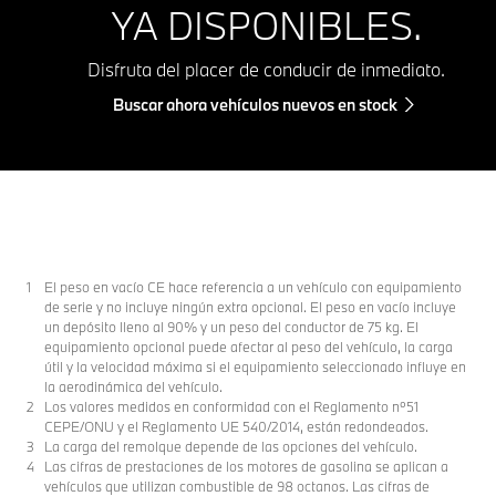
YA DISPONIBLES.
Disfruta del placer de conducir de inmediato.
Buscar ahora vehículos nuevos en stock
El peso en vacío CE hace referencia a un vehículo con equipamiento
de serie y no incluye ningún extra opcional. El peso en vacío incluye
un depósito lleno al 90% y un peso del conductor de 75 kg. El
equipamiento opcional puede afectar al peso del vehículo, la carga
útil y la velocidad máxima si el equipamiento seleccionado influye en
la aerodinámica del vehículo.
Los valores medidos en conformidad con el Reglamento nº51
CEPE/ONU y el Reglamento UE 540/2014, están redondeados.
La carga del remolque depende de las opciones del vehículo.
Las cifras de prestaciones de los motores de gasolina se aplican a
vehículos que utilizan combustible de 98 octanos. Las cifras de