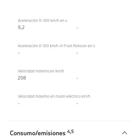
Prestaciones
BMW X1
sDrive18i
Aceleración 0–100 km/h en s
9,2
-
Aceleración 0-100 km/h «1-Foot Rollout» en s
-
-
Velocidad máxima en km/h
208
-
Velocidad máxima en modo eléctrico km/h
-
-
4
,
5
Consumo/emisiones