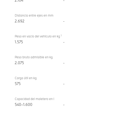
2.104
-
Distancia entre ejes en mm
2.692
-
1
Peso en vacío del vehículo en kg
1.575
-
Peso bruto admisible en kg
2.075
-
Carga útil en kg
575
-
Capacidad del maletero en l
540–1.600
-