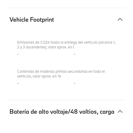
Vehicle Footprint
Vehicle
BMW X1
Footprint
sDrive18i
Emisiones de CO2e hasta la entrega del vehículo (alcance 1,
2 y 3 ascendente), valor aprox. en t
-
-
Contenido de materias primas secundarias en todo el
vehículo, valor aprox. en %
-
-
Batería de alto voltaje/48 voltios, carga
Batería
BMW X1