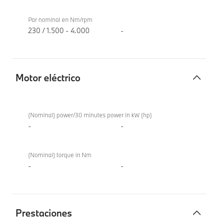
Par nominal en Nm/rpm
230 / 1.500 - 4.000
-
Motor eléctrico
Motor
BMW X1
eléctrico
sDrive18i
(Nominal) power/30 minutes power in kW (hp)
-
-
(Nominal) torque in Nm
-
-
Prestaciones