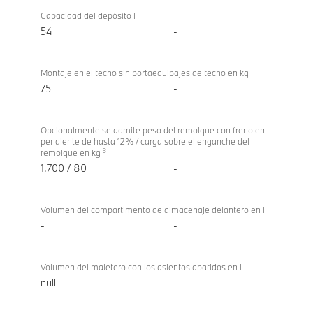
Capacidad del depósito l
54
-
Montaje en el techo sin portaequipajes de techo en kg
75
-
Opcionalmente se admite peso del remolque con freno en
pendiente de hasta 12% / carga sobre el enganche del
3
remolque en kg
1.700 / 80
-
Volumen del compartimento de almacenaje delantero en l
-
-
Volumen del maletero con los asientos abatidos en l
null
-