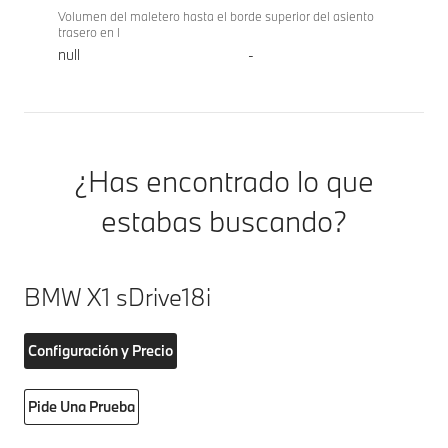
Volumen del maletero hasta el borde superior del asiento
trasero en l
null
-
¿Has encontrado lo que
estabas buscando?
BMW X1 sDrive18i
Configuración y Precio
Pide Una Prueba