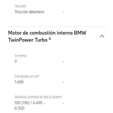
Tracción
Tracción delantera
-
Motor de combustión interna BMW
4
TwinPower Turbo
Motor
BMW X1
de
sDrive18i
Cilindros
combustión
3
-
interna
BMW
Cilindrada en cm³
TwinPower
1.499
-
Turbo
Potencia nominal en kW (CV)/rpm
100 (136) / 4.400 -
-
6.500