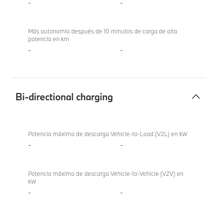
-
-
Más autonomía después de 10 minutos de carga de alta
potencia en km
-
-
Bi-directional charging
Bi-
BMW X1
directional
sDrive18i
Potencia máxima de descarga Vehicle-to-Load (V2L) en kW
charging
-
-
Potencia máxima de descarga Vehicle-to-Vehicle (V2V) en
kW
-
-