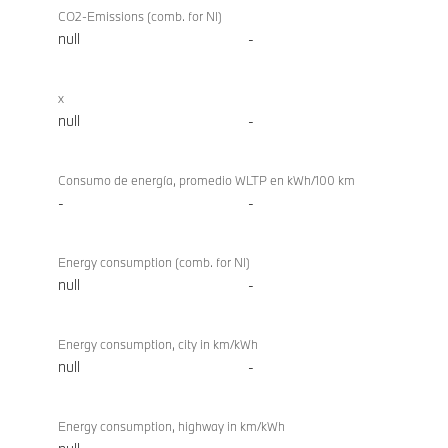
CO2-Emissions (comb. for NI)
null
-
x
null
-
Consumo de energía, promedio WLTP en kWh/100 km
-
-
Energy consumption (comb. for NI)
null
-
Energy consumption, city in km/kWh
null
-
Energy consumption, highway in km/kWh