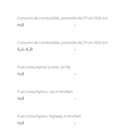
Consumo/emisiones
BMW X1
sDrive18i
Consumo de combustible, promedio WLTP en l/100 km
null
-
Consumo de combustible, promedio WLTP en l/100 km
6,4–6,8
-
Fuel consumption (comb. for NI)
null
-
Fuel consumption, city in km/kWh
null
-
Fuel consumption, highway in km/kWh
null
-