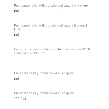
Fuel consumption with a discharged battery, city in km/l
null
-
Fuel consumption with a discharged battery, highway in
km/l
null
-
Consumo de combustible con batería descargada, WLTP
combinado en l/100 km
-
-
Emisiones de CO₂, promedio WLTP en g/km:
null
-
Emisiones de CO₂, promedio WLTP en g/km:
144–153
-