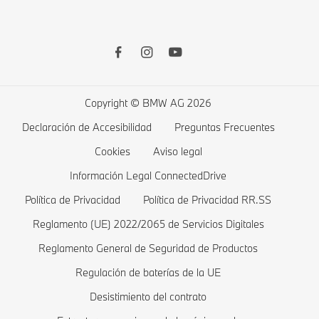
Garantías
Tienda online
BMW Serie 7
Driver’s Guide App
Accesorios Originales BMW
BMW Serie 5
Vehículos eléctricos BMW
Remote Software Upgrade
Productos financieros BMW
BMW Serie 4
Carga pública
Lista de deseos
BMW Serie 3
Carga en casa
Copyright © BMW AG 2026
Tienda
BMW Serie 2
Costes de un vehículos eléctrico
Declaración de Accesibilidad
Preguntas Frecuentes
Ofertas BMW
BMW Serie 1
Híbridos enchufables BMW
Cookies
Aviso legal
Comparar
BMW Serie M
Información Legal ConnectedDrive
Política de Privacidad
Política de Privacidad RR.SS
Tienda BMW Lifestyle
BMW Berlinas
Reglamento (UE) 2022/2065 de Servicios Digitales
Valoración de BMW
BMW Concept cars
Reglamento General de Seguridad de Productos
Pide una prueba
BMW Vehículos blindados
Regulación de baterías de la UE
Modelos Exclusivos
Desistimiento del contrato