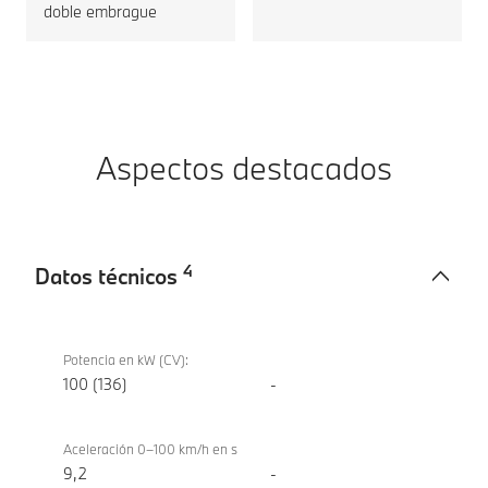
doble embrague
Aspectos destacados
4
Datos técnicos
Datos
BMW X1
técnicos
sDrive18i
Potencia en kW (CV):
100 (136)
-
Aceleración 0–100 km/h en s
9,2
-