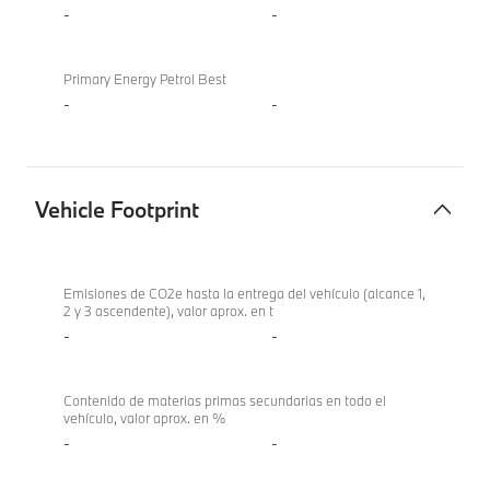
-
-
Primary Energy Petrol Best
-
-
Vehicle Footprint
Vehicle
Footprint
Emisiones de CO2e hasta la entrega del vehículo (alcance 1,
2 y 3 ascendente), valor aprox. en t
-
-
Contenido de materias primas secundarias en todo el
vehículo, valor aprox. en %
-
-