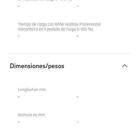
-
-
Tiempo de carga con BMW Wallbox Professional
monofásico en h (estado de carga 0-100 %)
-
-
Dimensiones/pesos
Dimensiones/pesos
Longitud en mm
-
-
Anchura en mm
-
-