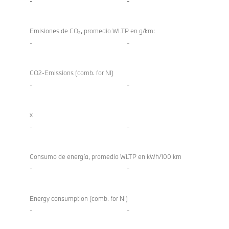
-
-
Emisiones de CO₂, promedio WLTP en g/km:
-
-
CO2-Emissions (comb. for NI)
-
-
x
-
-
Consumo de energía, promedio WLTP en kWh/100 km
-
-
Energy consumption (comb. for NI)
-
-