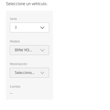
Seleccione un vehículo.
Seleccione
Serie
un
vehículo.
3
Modelo
BMW M3
Touring
Motorización
Seleccionar
motorización
Cambio
--