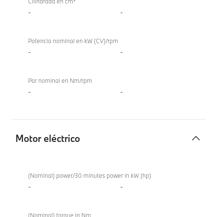
Cilindrada en cm³
TwinPower
-
-
Turbo
Potencia nominal en kW (CV)/rpm
-
-
Par nominal en Nm/rpm
-
-
Motor eléctrico
Motor
eléctrico
(Nominal) power/30 minutes power in kW (hp)
-
-
(Nominal) torque in Nm