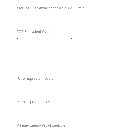
Nivel de ruido estacionario en dB(A) / 1/min
-
-
CO2 Equivalent Overall
-
-
CO2
-
-
Petrol Equivalent Overall
-
-
Petrol Equivalent Best
-
-
Primary Energy Petrol Equivalent