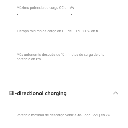
Máxima potencia de carga CC en kW
-
-
Tiempo mínimo de carga en DC del 10 al 80 % en h
-
-
Más autonomía después de 10 minutos de carga de alta
potencia en km
-
-
Bi-directional charging
Bi-
directional
Potencia máxima de descarga Vehicle-to-Load (V2L) en kW
charging
-
-