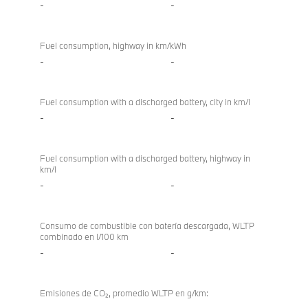
-
-
Fuel consumption, highway in km/kWh
-
-
Fuel consumption with a discharged battery, city in km/l
-
-
Fuel consumption with a discharged battery, highway in
km/l
-
-
Consumo de combustible con batería descargada, WLTP
combinado en l/100 km
-
-
Emisiones de CO₂, promedio WLTP en g/km: