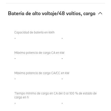
Batería de alto voltaje/48 voltios, carga
Batería
de
Capacidad de batería en kWh
alto
-
-
voltaje/48
voltios,
Máxima potencia de carga CA en kW
carga
-
-
Máxima potencia de carga CA/CC en kW
-
-
Tiempo mínimo de carga en CA del 0 al 100 % de estado de
carga en h
-
-