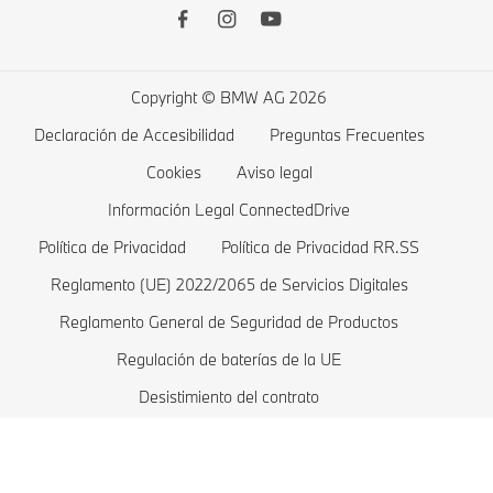
Driver’s Guide App
Accesorios Originales BMW
BMW Serie 5
Vehículos eléctricos BMW
Remote Software Upgrade
Productos financieros BMW
BMW Serie 4
Carga pública
Lista de deseos
BMW Serie 3
Carga en casa
Copyright © BMW AG 2026
Tienda
BMW Serie 2
Costes de un vehículos eléctrico
Declaración de Accesibilidad
Preguntas Frecuentes
Ofertas BMW
BMW Serie 1
Híbridos enchufables BMW
Cookies
Aviso legal
Comparar
BMW Serie M
Información Legal ConnectedDrive
Política de Privacidad
Política de Privacidad RR.SS
Tienda BMW Lifestyle
BMW Berlinas
Reglamento (UE) 2022/2065 de Servicios Digitales
Valoración de BMW
BMW Concept cars
Reglamento General de Seguridad de Productos
Pide una prueba
BMW Vehículos blindados
Regulación de baterías de la UE
Modelos Exclusivos
Desistimiento del contrato
Estructura y secciones de la página web
Política de Seguridad y Salud