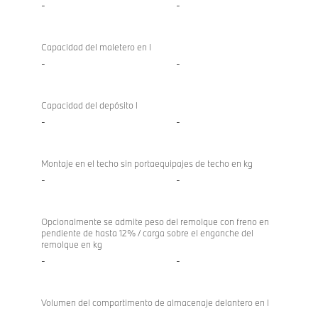
-
-
Capacidad del maletero en l
-
-
Capacidad del depósito l
-
-
Montaje en el techo sin portaequipajes de techo en kg
-
-
Opcionalmente se admite peso del remolque con freno en
pendiente de hasta 12% / carga sobre el enganche del
remolque en kg
-
-
Volumen del compartimento de almacenaje delantero en l