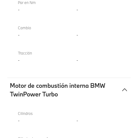
Par en Nm
-
-
Cambio
-
-
Tracción
-
-
Motor de combustión interna BMW
TwinPower Turbo
Motor
de
Cilindros
combustión
-
-
interna
BMW