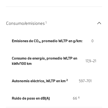
1
Consumo/emisiones
Emisiones de CO₂, promedio WLTP en g/km:
0
Consumo de energía, promedio WLTP en
17,9–21
kWh/100 km
2
Autonomía eléctrica, WLTP en km
597–701
6
Ruido de paso en dB(A)
66