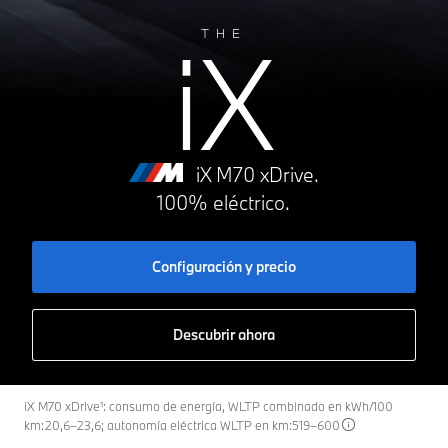
iX
THE
iX M70 xDrive.
100% eléctrico.
Configuración y precio
Descubrir ahora
iX M70 xDrive¹: consumo de energía, WLTP combinado en kWh/100
km:20,6–23,6; autonomía eléctrica WLTP en km:519–600