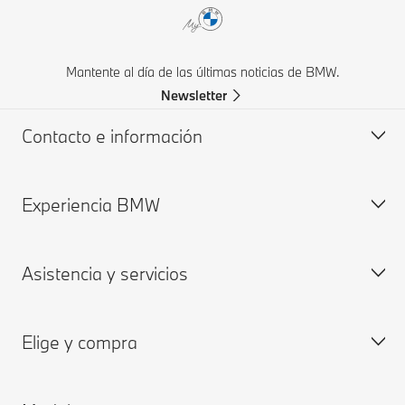
Mantente al día de las últimas noticias de BMW.
Newsletter
Contacto e información
Experiencia BMW
Ayuda y contacto
Respuestas a preguntas frecuentes
Asistencia y servicios
Partners & Patrocinios
Historia BMW
Asistencia en Carretera
Empleo
Elige y compra
Descargar catálogo
Grupo BMW
Cita Online Taller
Solicitar una oferta
My BMW