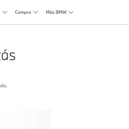
tás
ada.